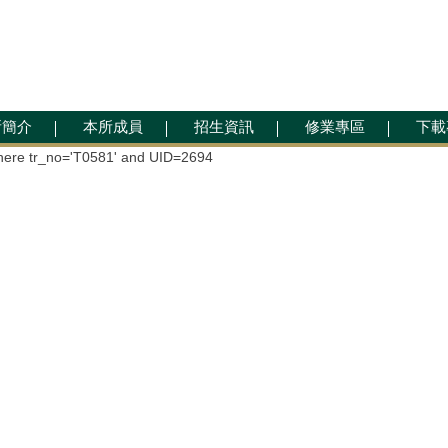
所簡介
本所成員
招生資訊
修業專區
下載
ere tr_no='T0581' and UID=2694