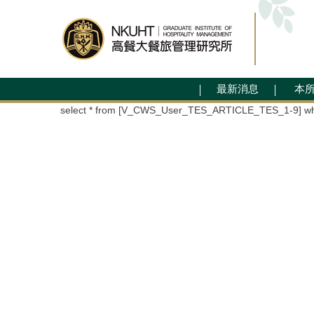
跳
到
主
要
內
容
最新消息
本
區
select * from [V_CWS_User_TES_ARTICLE_TES_1-9] wh