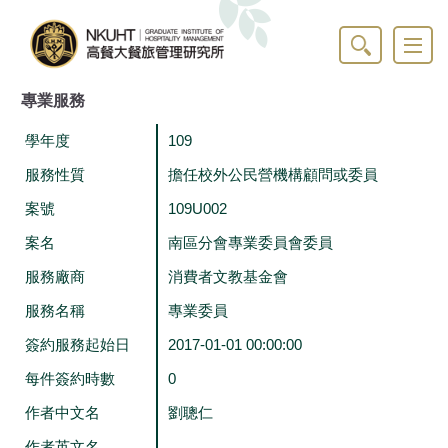
跳
到
主
要
內
專業服務
容
區
學年度
109
服務性質
擔任校外公民營機構顧問或委員
案號
109U002
案名
南區分會專業委員會委員
服務廠商
消費者文教基金會
服務名稱
專業委員
簽約服務起始日
2017-01-01 00:00:00
每件簽約時數
0
作者中文名
劉聰仁
作者英文名