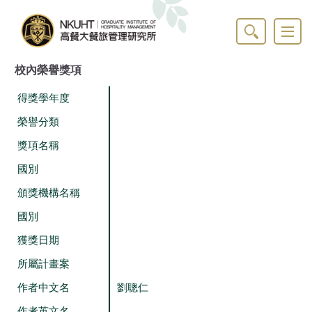
跳
到
主
要
內
校內榮譽獎項
容
區
得獎學年度
榮譽分類
獎項名稱
國別
頒獎機構名稱
國別
獲獎日期
所屬計畫案
作者中文名
劉聰仁
作者英文名